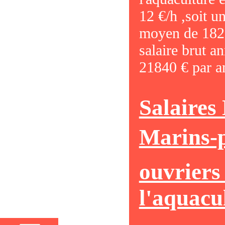
12 €/h ,soit un
moyen de 182
salaire brut 
21840 € par a
Salaires
Marins-p
ouvriers
l'aquacu