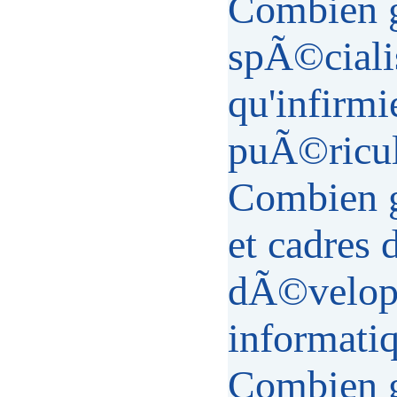
Combien g
spÃ©ciali
qu'infirmi
puÃ©ricult
Combien 
et cadres 
dÃ©velop
informati
Combien 