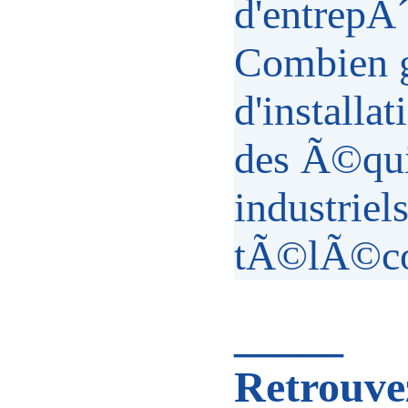
d'entrepÃ´
Combien g
d'installa
des Ã©qu
industriel
tÃ©lÃ©co
_____
Retrouvez