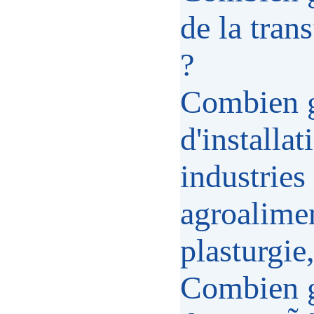
de la tran
?
Combien g
d'installa
industries
agroalimen
plasturgie
Combien g