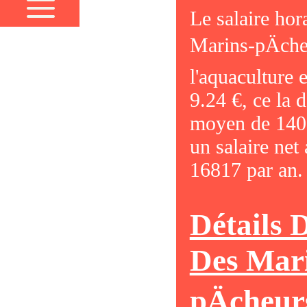
Le salaire hor
Marins-pÄche
l'aquaculture 
9.24 €, ce la 
moyen de 1401
un salaire ne
16817 par an.
Détails 
Des Mar
pÄcheur