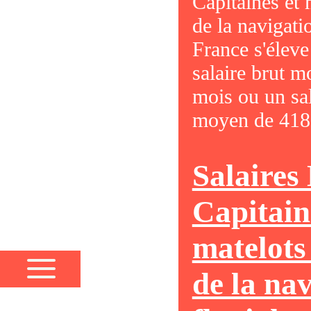
Capitaines et 
de la navigati
France s'éleve
salaire brut 
mois ou un sal
moyen de 4186
Salaires
Capitain
matelots
de la na