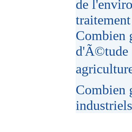
de l'envir
traitement
Combien g
d'Ã©tude e
agriculture
Combien g
industriel
_____