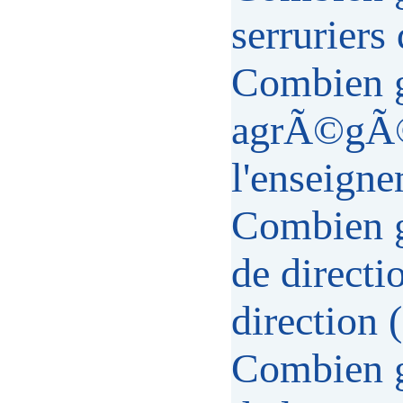
serruriers
Combien g
agrÃ©gÃ©s
l'enseigne
Combien g
de directi
direction 
Combien g