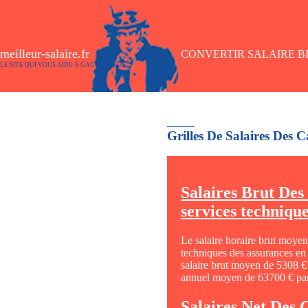
meilleur-salaire.fr
CONVERTIR SALAIRE BR
LE SITE QUI VOUS AIDE À GAGNER PLUS
____
Grilles De Salaires Des C
Salaires Brut Des
services techniqu
Le salaire horaire brut moyen
techniques des assurances en 
salaire brut moyen de 5308 € 
annuel moyen de 63700 € par
Salaires Net Des 