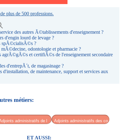
 de plus de 500 professions.
ervice des autres Ã©tablissements d'enseignement ?
 d'engin lourd de levage ?
s spÃ©cialisÃ©s ?
 mÃ©decine, odontologie et pharmacie ?
 agrÃ©gÃ©s et certifiÃ©s de l'enseignement secondaire
s d'entrepÃ´t, de magasinage ?
'installation, de maintenance, support et services aux
utres métiers:
ET AUSSI: