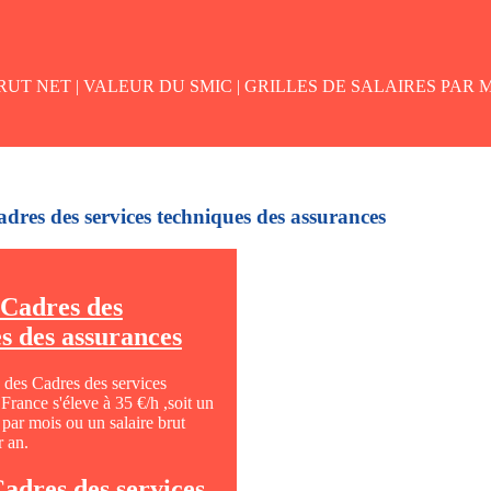
UT NET |
VALEUR DU SMIC |
GRILLES DE SALAIRES PAR M
adres des services techniques des assurances
 Cadres des
es des assurances
 des Cadres des services
France s'éleve à 35 €/h ,soit un
par mois ou un salaire brut
 an.
Cadres des services