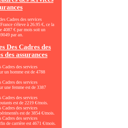
surances
des Cadres des services
France s'éleve à 26.95 €, ce la
e 4087 € par mois soit un
49049 par an.
res Des Cadres des
es des assurances
 Cadres des services
our un homme est de 4788
 Cadres des services
our une femme est de 3387
 Cadres des services
butants est de 2219 €/mois.
 Cadres des services
périmentés est de 3854 €/mois.
 Cadres des services
fin de carrière est 4671 €/mois.