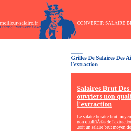
meilleur-salaire.fr
CONVERTIR SALAIRE BR
LE SITE QUI VOUS AIDE À GAGNER PLUS
____
Grilles De Salaires Des 
l'extraction
Salaires Brut Des
ouvriers non qual
l'extraction
Le salaire horaire brut moye
non qualifiÃ©s de l'extractio
,soit un salaire brut moyen d