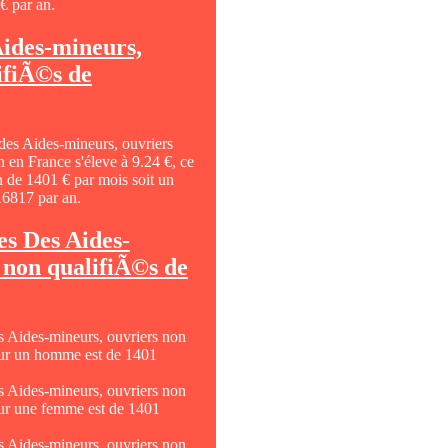
€ par an.
Aides-mineurs,
ifiÃ©s de
 des Aides-mineurs, ouvriers
n en France s'éleve à 9.24 €, ce
n de 1401 € par mois soit un
16817 par an.
es Des Aides-
 non qualifiÃ©s de
s Aides-mineurs, ouvriers non
our un homme est de 1401
s Aides-mineurs, ouvriers non
our une femme est de 1401
s Aides-mineurs, ouvriers non