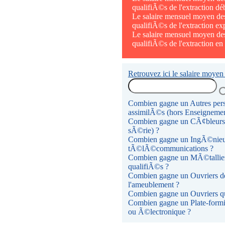
qualifiÃ©s de l'extraction dé
Le salaire mensuel moyen de
qualifiÃ©s de l'extraction ex
Le salaire mensuel moyen de
qualifiÃ©s de l'extraction en 
Retrouvez ici le salaire moyen
Combien gagne un Autres perso
assimilÃ©s (hors Enseignemen
Combien gagne un CÃ¢bleurs q
sÃ©rie) ?
Combien gagne un IngÃ©nieurs
tÃ©lÃ©communications ?
Combien gagne un MÃ©tallier
qualifiÃ©s ?
Combien gagne un Ouvriers de 
l'ameublement ?
Combien gagne un Ouvriers qual
Combien gagne un Plate-formi
ou Ã©lectronique ?