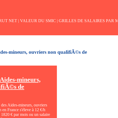
UT NET |
VALEUR DU SMIC |
GRILLES DE SALAIRES PAR M
Aides-mineurs, ouvriers non qualifiÃ©s de
 Aides-mineurs,
ifiÃ©s de
n des Aides-mineurs, ouvriers
n en France s'éleve à 12 €/h
e 1820 € par mois ou un salaire