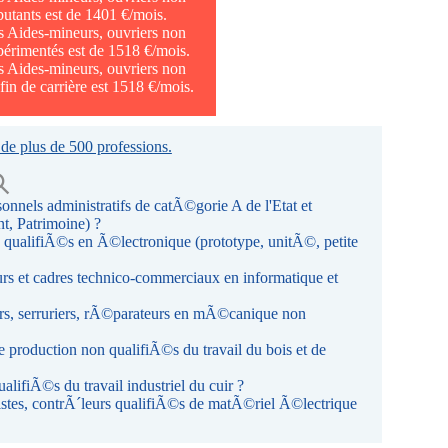
butants est de 1401 €/mois.
s Aides-mineurs, ouvriers non
périmentés est de 1518 €/mois.
s Aides-mineurs, ouvriers non
fin de carrière est 1518 €/mois.
 de plus de 500 professions.
nnels administratifs de catÃ©gorie A de l'Etat et
t, Patrimoine) ?
ualifiÃ©s en Ã©lectronique (prototype, unitÃ©, petite
 et cadres technico-commerciaux en informatique et
s, serruriers, rÃ©parateurs en mÃ©canique non
production non qualifiÃ©s du travail du bois et de
ifiÃ©s du travail industriel du cuir ?
stes, contrÃ´leurs qualifiÃ©s de matÃ©riel Ã©lectrique